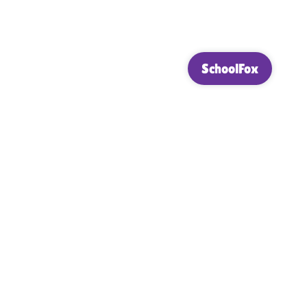
n
E
OGS
FÖV
KONTAKT
SchoolFox