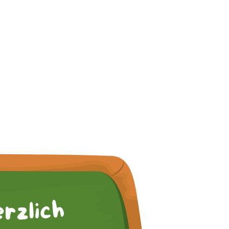
hr-Schule Brüne
UNSERE SCHULE
ÜBER UNS
AKTUELLES
TERMIN
n-Landwehr-Schule Brünen!