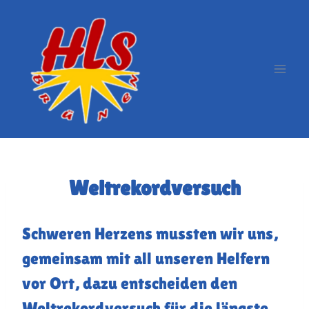
Zum
Inhalt
springen
Weltrekordversuch
Schweren Herzens mussten wir uns,
gemeinsam mit all unseren Helfern
vor Ort, dazu entscheiden den
Weltrekordversuch für die längste