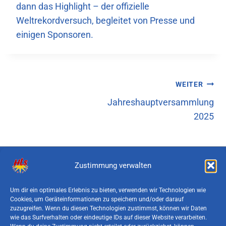
dann das Highlight – der offizielle
Weltrekordversuch, begleitet von Presse und
einigen Sponsoren.
Beitragsnavigation
WEITER
Jahreshauptversammlung
2025
Zustimmung verwalten
© 2026 Hermann-Landwehr-Schule Brünen
Um dir ein optimales Erlebnis zu bieten, verwenden wir Technologien wie
Cookies, um Geräteinformationen zu speichern und/oder darauf
Gemeinschaftsgrundschule der Stadt
zuzugreifen. Wenn du diesen Technologien zustimmst, können wir Daten
Hamminkeln
wie das Surfverhalten oder eindeutige IDs auf dieser Website verarbeiten.